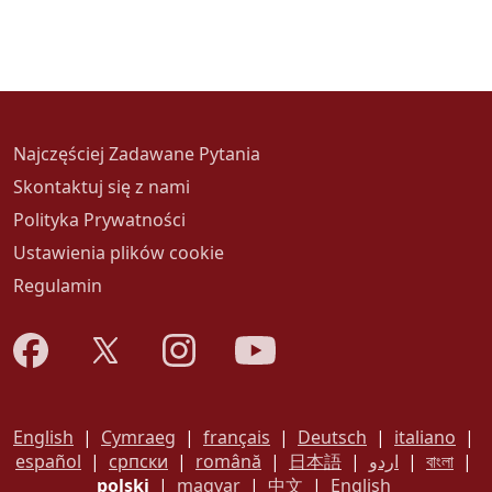
Najczęściej Zadawane Pytania
Skontaktuj się z nami
Polityka Prywatności
Ustawienia plików cookie
Regulamin
English
|
Cymraeg
|
français
|
Deutsch
|
italiano
|
español
|
српски
|
română
|
日本語
|
اردو
|
বাংলা
|
polski
|
magyar
|
中文
|
English