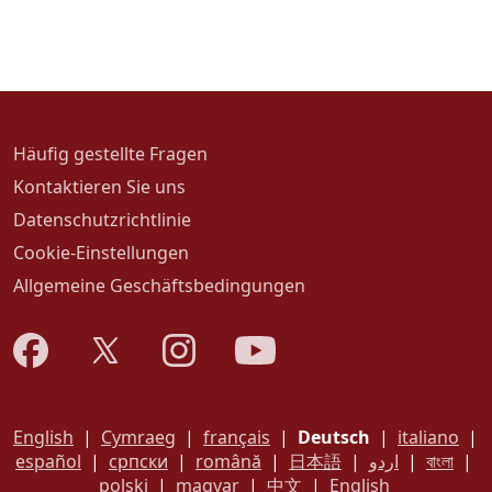
Häufig gestellte Fragen
Kontaktieren Sie uns
Datenschutzrichtlinie
Cookie-Einstellungen
Allgemeine Geschäftsbedingungen
English
|
Cymraeg
|
français
|
Deutsch
|
italiano
|
español
|
српски
|
română
|
日本語
|
اردو
|
বাংলা
|
polski
|
magyar
|
中文
|
English