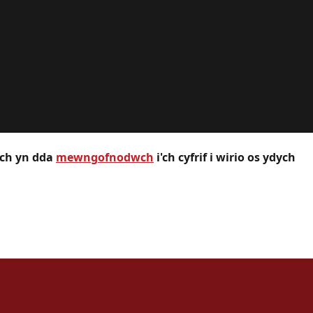
wch yn dda
mewngofnodwch
i'ch cyfrif i wirio os ydych