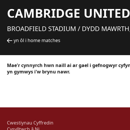
CAMBRIDGE UNITE
BROADFIELD STADIUM /
DYDD MAWRTH,
yn ôl i home matches
Mae'r cynnyrch hwn naill ai ar gael i gefnogwyr cyf
yn gymwys i'w brynu nawr.
Cwestiynau Cyffredin
Cysylltwch â Ni