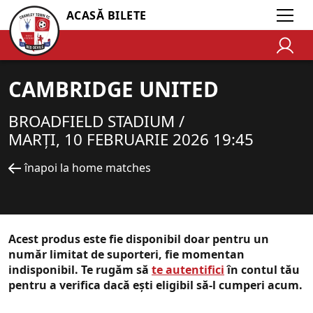
ACASĂ BILETE
CAMBRIDGE UNITED
BROADFIELD STADIUM /
MARȚI, 10 FEBRUARIE 2026 19:45
înapoi la home matches
Acest produs este fie disponibil doar pentru un
număr limitat de suporteri, fie momentan
indisponibil. Te rugăm să
te autentifici
în contul tău
pentru a verifica dacă ești eligibil să-l cumperi acum.