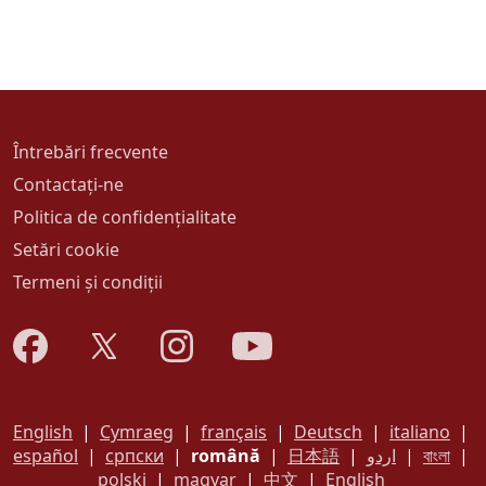
Întrebări frecvente
Contactați-ne
Politica de confidențialitate
Setări cookie
Termeni și condiții
English
|
Cymraeg
|
français
|
Deutsch
|
italiano
|
español
|
српски
|
română
|
日本語
|
اردو
|
বাংলা
|
polski
|
magyar
|
中文
|
English