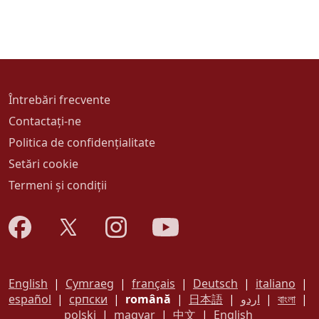
Întrebări frecvente
Contactați-ne
Politica de confidențialitate
Setări cookie
Termeni și condiții
English
|
Cymraeg
|
français
|
Deutsch
|
italiano
|
español
|
српски
|
română
|
日本語
|
اردو
|
বাংলা
|
polski
|
magyar
|
中文
|
English