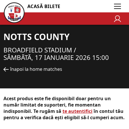
ACASĂ BILETE
NOTTS COUNTY
BROADFIELD STADIUM /
SÂMBĂTĂ, 17 IANUARIE 2026 15:00
înapoi la home matches
Acest produs este fie disponibil doar pentru un
număr limitat de suporteri, fie momentan
indisponibil. Te rugăm să
te autentifici
în contul tău
pentru a verifica dacă ești eligibil să-l cumperi acum.