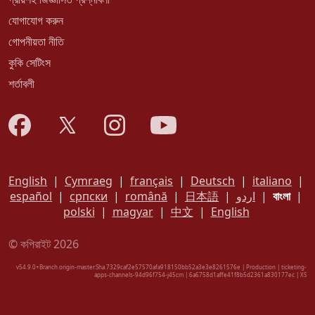
যোগাযোগ করুন
গোপনীয়তা নীতি
কুকি সেটিংস
শর্তাবলী
English
|
Cymraeg
|
français
|
Deutsch
|
italiano
|
español
|
српски
|
română
|
日本語
|
اردو
|
বাংলা
|
polski
|
magyar
|
中文
|
English
© কপিরাইট 2026
v54.9.0+Branch.origin-master.Sha.7329caf2e57570afa918150bb52a3e3e8261576e | Production | ticketing-
apps-channels-94d96f754-j45cm | 6a6758d1affe41f8b5d2361a830177ec |
XS