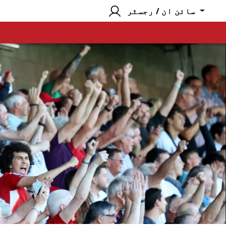
سائن ان / رجسٹر