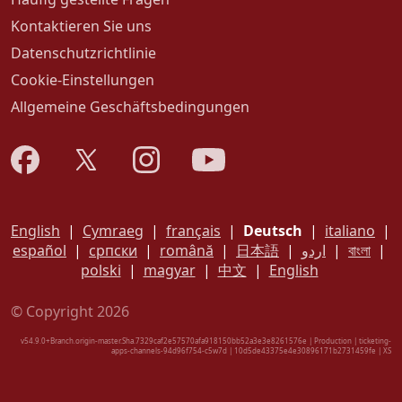
Kontaktieren Sie uns
Datenschutzrichtlinie
Cookie-Einstellungen
Allgemeine Geschäftsbedingungen
English
|
Cymraeg
|
français
|
Deutsch
|
italiano
|
español
|
српски
|
română
|
日本語
|
اردو
|
বাংলা
|
polski
|
magyar
|
中文
|
English
© Copyright 2026
v54.9.0+Branch.origin-master.Sha.7329caf2e57570afa918150bb52a3e3e8261576e | Production | ticketing-
apps-channels-94d96f754-c5w7d | 10d5de43375e4e30896171b2731459fe |
XS